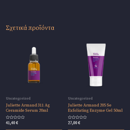
Σχετικά προϊόντα
Uncategorized
Uncategorized
Juliette Armand 311 Ag
Juliette Armand 205 Se
Ceramide Serum 20ml
Exfoliating Enzyme Gel 50ml
Βαθμολογήθηκε
Βαθμολογήθηκε
41,40
€
27,00
€
με
με
0
0