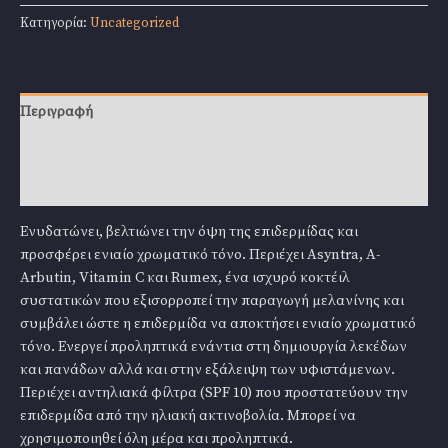
512
Κατηγορία:
Uncategorized
Gl
Brightening
Cream
50ml
Περιγραφή
ποσότητα
Επιπλέον πληροφορίες
Αξιολογήσεις (0)
Ενυδατώνει, βελτιώνει την όψη της επιδερμίδας και
προσφέρει ενιαίο χρωματικό τόνο. Περιέχει Asyntra, A-
Arbutin, Vitamin C και Rumex, ένα ισχυρό κοκτέιλ
συστατικών που εξισορροπεί την παραγωγή μελανίνης και
συμβάλει ώστε η επιδερμίδα να αποκτήσει ενιαίο χρωματικό
τόνο. Ενεργεί προληπτικά ενάντια στη δημιουργία λεκέδων
και πανάδων αλλά και στην εξάλειψη των υφιστάμενων.
Περιέχει αντηλιακά φίλτρα (SPF 10) που προστατεύουν την
επιδερμίδα από την ηλιακή ακτινοβολία. Μπορεί να
χρησιμοποιηθεί όλη μέρα και προληπτικά.