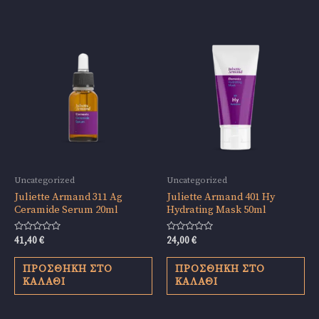
Uncategorized
Uncategorized
Juliette Armand 311 Ag
Juliette Armand 401 Hy
Ceramide Serum 20ml
Hydrating Mask 50ml
Βαθμολογήθηκε
Βαθμολογήθηκε
41,40
€
24,00
€
με
με
0
0
από
από
ΠΡΟΣΘΉΚΗ ΣΤΟ
ΠΡΟΣΘΉΚΗ ΣΤΟ
5
5
ΚΑΛΆΘΙ
ΚΑΛΆΘΙ