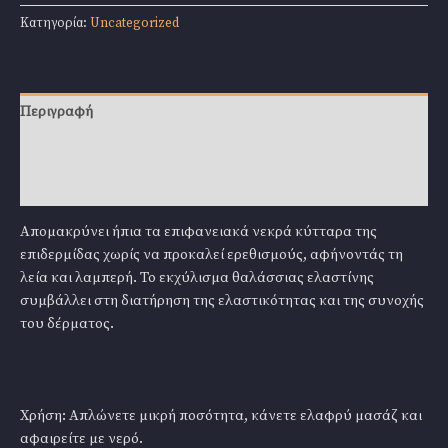
202
Κατηγορία:
Uncategorized
Se
Cacao
Exfoliating
Cream
Περιγραφή
50ml
ποσότητα
Επιπλέον πληροφορίες
Αξιολογήσεις (0)
Απομακρύνει ήπια τα επιφανειακά νεκρά κύτταρα της
επιδερμίδας χωρίς να προκαλεί ερεθισμούς, αφήνοντάς τη
λεία και λαμπερή. Το εκχύλισμα θαλάσσιας ελαστίνης
συμβάλλει στη διατήρηση της ελαστικότητας και της συνοχής
του δέρματος.
Χρήση: Απλώνετε μικρή ποσότητα, κάνετε ελαφρύ μασάζ και
αφαιρείτε με νερό.