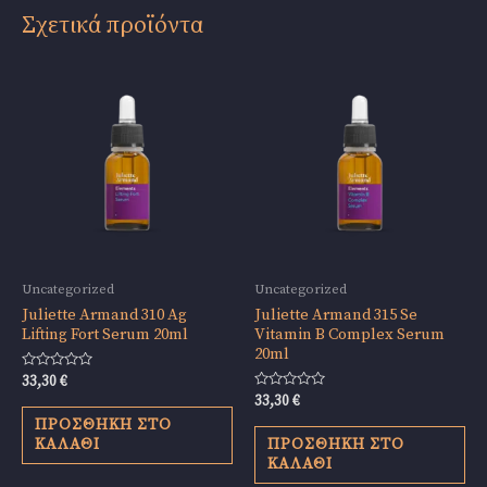
Σχετικά προϊόντα
Uncategorized
Uncategorized
Juliette Armand 310 Ag
Juliette Armand 315 Se
Lifting Fort Serum 20ml
Vitamin B Complex Serum
20ml
Βαθμολογήθηκε
33,30
€
με
Βαθμολογήθηκε
33,30
€
0
με
από
ΠΡΟΣΘΉΚΗ ΣΤΟ
0
5
από
ΚΑΛΆΘΙ
ΠΡΟΣΘΉΚΗ ΣΤΟ
5
ΚΑΛΆΘΙ