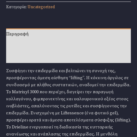
411
Κατηγορία:
Uncategorized
Ag
Lifting
Mask
50ml
Περιγραφή
ποσότητα
Επιπλέον πληροφορίες
Αξιολογήσεις (0)
Συσφίγγει την επιδερμίδα και βελτιώνει τη συνοχή της,
προσφέροντας άμεση αίσθηση “lifting”. Η κόκκινη άργιλος σε
συνδυασμό με πλήθος συστατικών, αναδομεί την επιδερμίδα.
Το Matrixyl 3000 που περιέχει, διεγείρει την παραγωγή
κολλαγόνου, φιμπρονεκτίνης και υαλουρονικού οξέος στους
ινοβλάστες, απαλύνοντας τις ρυτίδες και συσφίγγοντας την
επιδερμίδα. Ενισχυμένη με Liftessence (ένα φυτικό gel),
προσφέρει ορατά και άμεσα αποτελέσματα σύσφιξης (lifting).
Το Drieline ενεργοποιεί τη διαδικασία της κυτταρικής
ανανέωσης και ανάπλασης της επιδερμίδας. Η μενθόλη