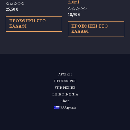
210ml
Βαθμολογήθηκε
25,50
€
με
Βαθμολογήθηκε
18,90
€
0
με
από
ΠΡΟΣΘΉΚΗ ΣΤΟ
0
5
από
ΚΑΛΆΘΙ
ΠΡΟΣΘΉΚΗ ΣΤΟ
5
ΚΑΛΆΘΙ
ΑΡΧΙΚΗ
ΠΡΟΣΦΟΡΕΣ
ΥΠΗΡΕΣΙΕΣ
ΕΠΙΚΟΙΝΩΝΙΑ
Shop
Ελληνικά