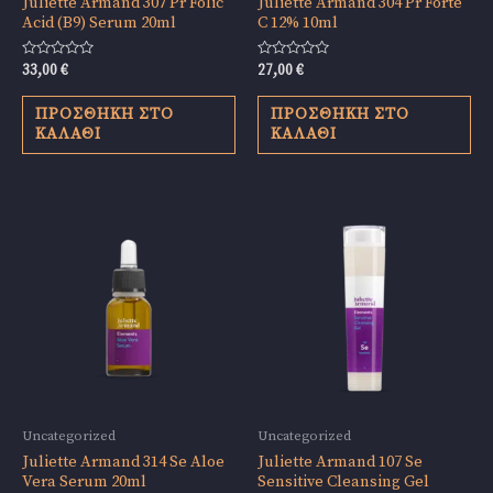
Juliette Armand 307 Pr Folic
Juliette Armand 304 Pr Forte
Acid (B9) Serum 20ml
C 12% 10ml
Βαθμολογήθηκε
Βαθμολογήθηκε
33,00
€
27,00
€
με
με
0
0
από
από
ΠΡΟΣΘΉΚΗ ΣΤΟ
ΠΡΟΣΘΉΚΗ ΣΤΟ
5
5
ΚΑΛΆΘΙ
ΚΑΛΆΘΙ
Uncategorized
Uncategorized
Juliette Armand 314 Se Aloe
Juliette Armand 107 Se
Vera Serum 20ml
Sensitive Cleansing Gel