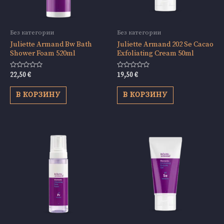
Без категории
Без категории
Juliette Armand Bw Bath
Juliette Armand 202 Se Cacao
Shower Foam 520ml
Exfoliating Cream 50ml
Оценка
Оценка
22,50
€
19,50
€
0
0
из
из
5
5
В КОРЗИНУ
В КОРЗИНУ