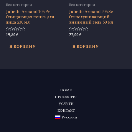
Без категории
Без категории
Juliette Armand 105 Pr
Juliette Armand 205 Se
Очищающая пенка для
Отшелушивающий
лица 230 мл
энзимный гель 50 мл
Оценка
Оценка
19,50
€
27,00
€
0
0
из
из
5
5
В КОРЗИНУ
В КОРЗИНУ
HOME
ΠΡΟΣΦΟΡΕΣ
УСЛУГИ
КОНТАКТ
Русский