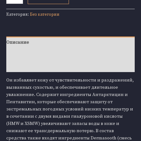
товара
Juliette
Категория:
Без категории
Armand
302
Hy
Hydra
Описание
Bonding
Serum
Детали
20ml
Отзывы (0)
Он избавляет кожу от чувствительности и раздражений,
вызванных сухостью, и обеспечивает длительное
увлажнение. Содержит ингредиенты Антарктицин и
Пентавитин, которые обеспечивают защиту от
экстремальных погодных условий низких температур и
в сочетании с двумя видами гиалуроновой кислоты
(HMW и XSMW) увеличивают запасы воды в коже и
снижают ее трансдермальную потерю. В состав
средства также входят ингредиенты Dermasooth (смесь