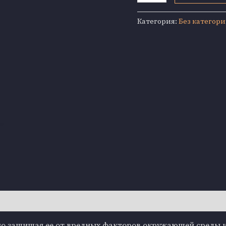
товара
Juliette
Категория:
Без категор
Armand
107
Se
Sensitive
Cleansing
Gel
210
мл
но защищая ее от вредных факторов окружающей среды и 