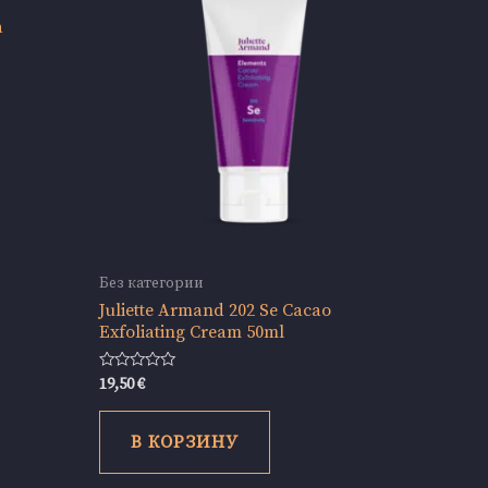
a
Без категории
Juliette Armand 202 Se Cacao
Exfoliating Cream 50ml
Оценка
19,50
€
0
из
5
В КОРЗИНУ