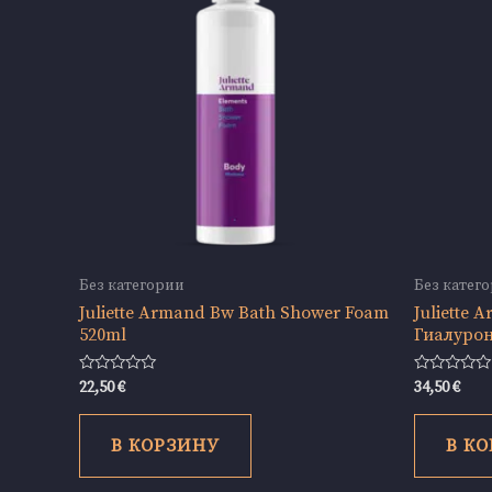
Без категории
Без катег
Juliette Armand Bw Bath Shower Foam
Juliette 
520ml
Гиалурон
Оценка
Оценка
22,50
€
34,50
€
0
0
из
из
5
5
В КОРЗИНУ
В К