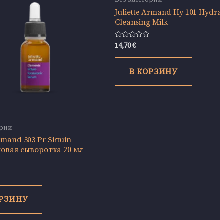
Без категории
Juliette Armand Hy 101 Hydr
Cleansing Milk
Оценка
14,70
€
0
из
5
В КОРЗИНУ
ории
Armand 303 Pr Sirtuin
овая сыворотка 20 мл
ОРЗИНУ