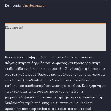
Bs
Κατηγορία:
Uncategorized
Lipout
Shape
Cream
200ml
Περιγραφή
ποσότητα
Επιπλέον πληροφορίες
Αξιολογήσεις (0)
Βελτιώνει την όψη «φλοιού πορτοκαλιού» και τοπικού
πάχους στην επιδερμίδα του σώματος και προσφέρει στην
επιδερμίδα ενυδάτωση και σύσφιξη. Συνδυάζει τη δράση του
συστατικού Lipout (θαλάσσιας προέλευσης) με το εκχύλισμα
του λωτού (Pro-Sveltyl) που διεγείρουν την διαδικασία
καύσης του αποθηκευμένου λίπους στο σώμα. Ενισχυμένη με
τα εκχυλίσματα κισσού και ρούσκου, εντείνει τη
μικροκυκλοφορία των ιστών με την άμεση ενεργοποίηση της
διαδικασίας της λιπόλυσης. Το συστατικό A2 Blockers
προσδίδει non stop action στα λιπολυτικά συστατικά.