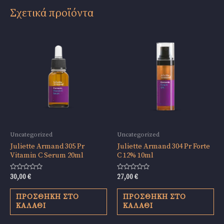
Σχετικά προϊόντα
Uncategorized
Uncategorized
Juliette Armand 305 Pr
Juliette Armand 304 Pr Forte
Vitamin C Serum 20ml
C 12% 10ml
Βαθμολογήθηκε
Βαθμολογήθηκε
30,00
€
27,00
€
με
με
0
0
από
από
ΠΡΟΣΘΉΚΗ ΣΤΟ
ΠΡΟΣΘΉΚΗ ΣΤΟ
5
5
ΚΑΛΆΘΙ
ΚΑΛΆΘΙ