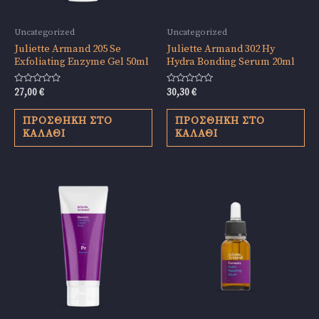
Uncategorized
Uncategorized
Juliette Armand 205 Se
Juliette Armand 302 Hy
Exfoliating Enzyme Gel 50ml
Hydra Bonding Serum 20ml
Βαθμολογήθηκε
Βαθμολογήθηκε
27,00
€
30,30
€
με
με
0
0
από
από
ΠΡΟΣΘΉΚΗ ΣΤΟ
ΠΡΟΣΘΉΚΗ ΣΤΟ
5
5
ΚΑΛΆΘΙ
ΚΑΛΆΘΙ