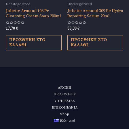
Uncategorized
Uncategorized
Juliette Armand 106 Pr
Juliette Armand 309 Re Hydra
Cleansing Cream Soap 200ml
Repairing Serum 20ml
Βαθμολογήθηκε
Βαθμολογήθηκε
17,70
€
33,30
€
με
με
0
0
από
από
ΠΡΟΣΘΉΚΗ ΣΤΟ
ΠΡΟΣΘΉΚΗ ΣΤΟ
5
5
ΚΑΛΆΘΙ
ΚΑΛΆΘΙ
ΑΡΧΙΚΗ
ΠΡΟΣΦΟΡΕΣ
ΥΠΗΡΕΣΙΕΣ
ΕΠΙΚΟΙΝΩΝΙΑ
Shop
Ελληνικά