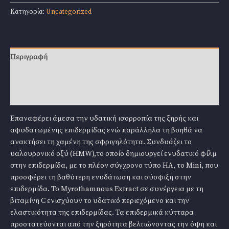
503
Κατηγορία:
Uncategorized
Hy
Extra
Moisturizing
Cream
Περιγραφή
50ml
ποσότητα
Επιπλέον πληροφορίες
Αξιολογήσεις (0)
Επαναφέρει άμεσα την υδατική ισορροπία της ξηρής και
αφυδατωμένης επιδερμίδας ενώ παράλληλα τη βοηθά να
ανακτήσει τη χαμένη της σφριγηλότητα. Συνδυάζει το
υαλουρονικό οξύ (HMW),το οποίο δημιουργεί ενυδατικό φίλμ
στην επιδερμίδα, με το πλέον σύγχρονο τύπο ΗΑ, το Mini, που
προσφέρει τη βαθύτερη ενυδάτωση και σύσφιξη στην
επιδερμίδα. Το Myrothamnous Extract σε συνέργεια με τη
βιταμίνη C ενισχύουν το υδατικό περιεχόμενο και την
ελαστικότητα της επιδερμίδας. Τα επιδερμικά κύτταρα
προστατεύονται από την ξηρότητα βελτιώνοντας την όψη και