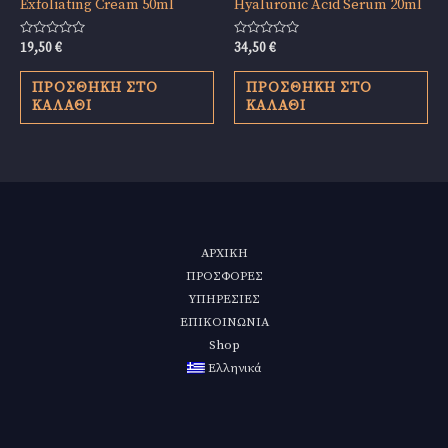
Exfoliating Cream 50ml
Hyaluronic Acid Serum 20ml
Βαθμολογήθηκε
Βαθμολογήθηκε
19,50
€
34,50
€
με
με
0
0
από
από
ΠΡΟΣΘΉΚΗ ΣΤΟ
ΠΡΟΣΘΉΚΗ ΣΤΟ
5
5
ΚΑΛΆΘΙ
ΚΑΛΆΘΙ
ΑΡΧΙΚΗ
ΠΡΟΣΦΟΡΕΣ
ΥΠΗΡΕΣΙΕΣ
ΕΠΙΚΟΙΝΩΝΙΑ
Shop
Ελληνικά