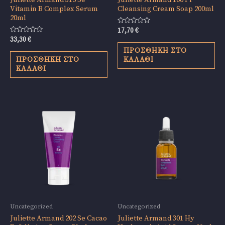
Juliette Armand 315 Se
Juliette Armand 106 Pr
Vitamin B Complex Serum
Cleansing Cream Soap 200ml
20ml
Βαθμολογήθηκε
17,70
€
με
Βαθμολογήθηκε
33,30
€
0
με
από
ΠΡΟΣΘΉΚΗ ΣΤΟ
0
5
από
ΠΡΟΣΘΉΚΗ ΣΤΟ
ΚΑΛΆΘΙ
5
ΚΑΛΆΘΙ
Uncategorized
Uncategorized
Juliette Armand 202 Se Cacao
Juliette Armand 301 Hy