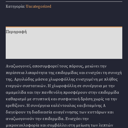
417
Κατηγορία:
Uncategorized
Pu
Chlorophyll
Firming
Mask
Περιγραφή
50ml
ποσότητα
Επιπλέον πληροφορίες
Αξιολογήσεις (0)
Αναζωογονεί, αποσυμφορεί τους πόρους, μειώνει την
περίσσεια λιπαρότητα της επιδερμίδας και ενισχύει τη συνοχή
της. Αργιλώδης μάσκα χλωροφύλλης ενισχυμένη με πλήθος
ενεργών συστατικών. Η χλωροφύλλη σε συνέργεια με την
αμαμελίδα και την πανθενόλη προσφέρουν στην επιδερμίδα
καθαρισμό με στυπτική και συσφικτική δράση χωρίς να την
ερεθίζουν. Η συνέργεια καλέντουλας και βιταμίνης Α
διεγείρουν τη διαδικασία αναγέννησης των κυττάρων και
αναζωογονούν την επιδερμίδα. Ενισχύει την
μικροκυκλοφορία και συμβάλλει στη μείωση των λεπτών